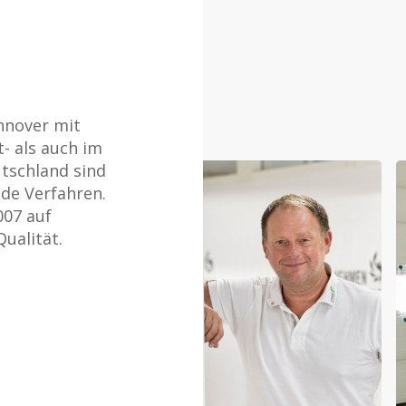
annover mit
t- als auch im
utschland sind
ide Verfahren.
007 auf
ualität.