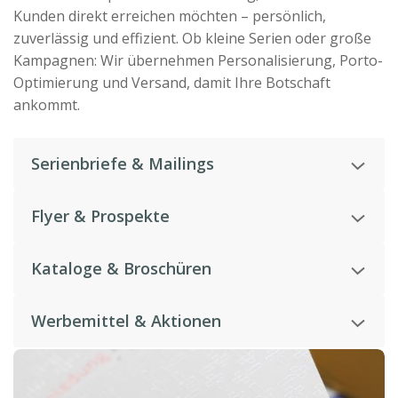
Kunden direkt erreichen möchten – persönlich,
zuverlässig und effizient. Ob kleine Serien oder große
Kampagnen: Wir übernehmen Personalisierung, Porto-
Optimierung und Versand, damit Ihre Botschaft
ankommt.
Serienbriefe & Mailings
Individuell adressierte und personalisierte Schreiben,
Flyer & Prospekte
die Ihre Zielgruppe direkt und persönlich ansprechen.
Perfekt für Aktionen, Kampagnen oder
Kataloge & Broschüren
Produktvorstellungen – individuell kuvertiert und
zuverlässig versendet.
Mehrseitige Produkte professionell verarbeitet,
Werbemittel & Aktionen
personalisiert und portooptimiert für Ihre Kunden
verschickt.
Von Give-aways bis Infopost: Wir organisieren,
verpacken und versenden Ihre Materialien